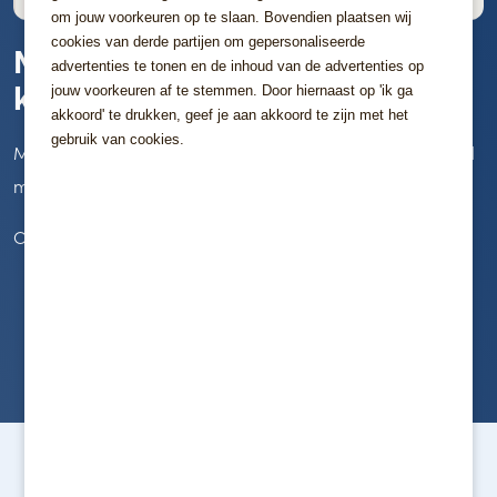
om jouw voorkeuren op te slaan. Bovendien plaatsen wij
cookies van derde partijen om gepersonaliseerde
Massief eiken kist met
advertenties te tonen en de inhoud van de advertenties op
kroondeksel
jouw voorkeuren af te stemmen. Door hiernaast op 'ik ga
akkoord' te drukken, geef je aan akkoord te zijn met het
gebruik van cookies.
Massief eiken kist met kroondeksel, standaard uitgevoerd
met crèmekleurige binnenbekleding.
Ook verkrijgbaar met houten handgrepen.
Ga terug naar
Kisten