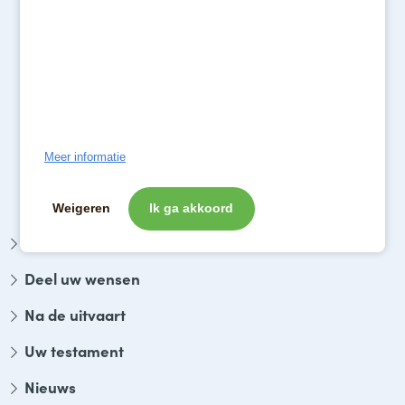
Hams Uitvaartverzorging
Oosteinde 172 7671 AD Vriezenveen
Neem contact met ons op:
Bel: 0546 - 56 13 51
Meer informatie
E-mail: info@hamsuitvaartverzorging.nl
Weigeren
Ik ga akkoord
Uitvaart regelen
Deel uw wensen
Na de uitvaart
Uw testament
Nieuws