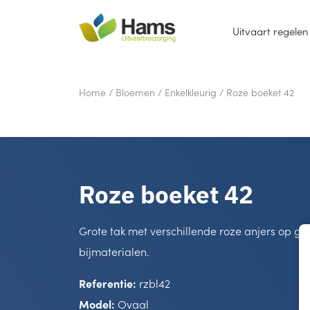
Uitvaart regelen
Home
/
Bloemen
/
Enkelkleurig
/
Roze boeket 42
Roze boeket 42
Grote tak met verschillende roze anjers op g
bijmaterialen.
Referentie:
rzbl42
Model:
Ovaal