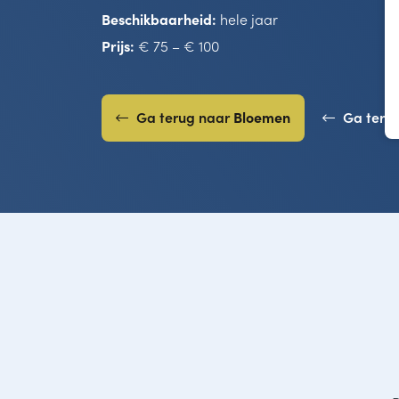
Beschikbaarheid:
hele jaar
Prijs:
€ 75 – € 100
Ga terug naar
Bloemen
Ga teru