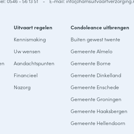
el: 0546 - 56 13 51
E-mail: info@hamsuitvaartverzorging.
Uitvaart regelen
Condoleance uitbrengen
Kennismaking
Buiten gewest twente
Uw wensen
Gemeente Almelo
en
Aandachtspunten
Gemeente Borne
Financieel
Gemeente Dinkelland
Nazorg
Gemeente Enschede
Gemeente Groningen
Gemeente Haaksbergen
Gemeente Hellendoorn