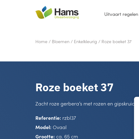
Uitvaart regelen
Home
/
Bloemen
/
Enkelkleurig
/
Roze boeket 37
Roze boeket 37
Zacht roze gerbera’s met rozen en gipskruid.
Referentie:
rzbl37
Model:
Ovaal
Grootte:
ca. 65 cm