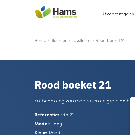
Uitvaart regelen
Home
/
Bloemen
/
Tekstlinten
/
Rood boeket 21
Rood boeket 21
Kistbedekking van rode rozen en grote anthur
Referentie:
rdbl21
Model:
Lang
Kleur:
Rood