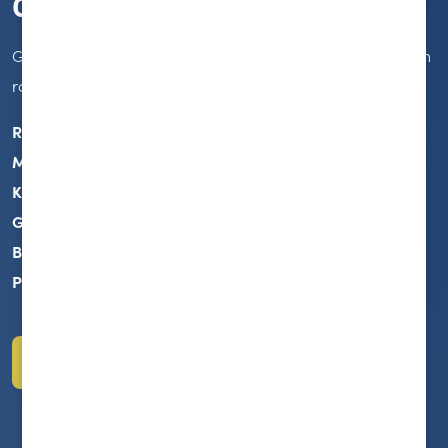
Geel boeket 44
Gestileerd arrangement met zonnebloemen, eremurus en
rozen.
Referentie:
glbl44
Model:
Langwerpig
Kleur:
Geel
Grootte:
ca. 100 cm
Beschikbaarheid:
seizoensgebonden
Prijs:
€ 125 – € 175
Ga terug naar
Bloemen
Ga terug naar
Enkelkleurig